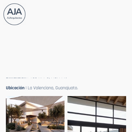
Casa Valenciana
Tipologia
| Residencial
Info
| Proyecto para casa habitación
2
2
Dimensión
| 706 m
/ 5,446.44 ft
Ubicación
| La Valenciana, Guanajuato.