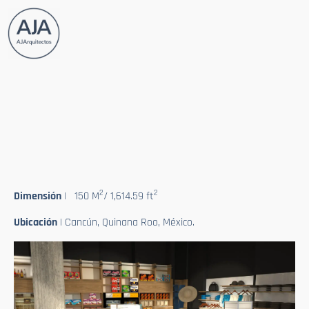
Wba
Tipologia
| Comercial
Info
| Concept store para una operadora de areas comerciales,
en el caribe.
2
2
Dimensión
| 150 M
/ 1,614.59 ft
Ubicación
| Cancún, Quinana Roo, México.