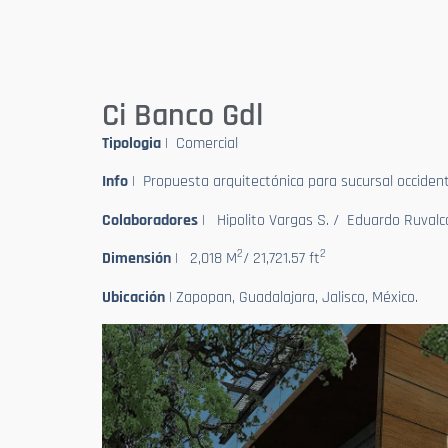
Ci Banco Gdl
Tipologia
| Comercial
Info
| Propuesta arquitectónica para sucursal occident
Colaboradores
| Hipolito Vargas S. / Eduardo Ruval
2
2
Dimensión
| 2,018 M
/ 21,721.57 ft
Ubicación
| Zapopan, Guadalajara, Jalisco, México.