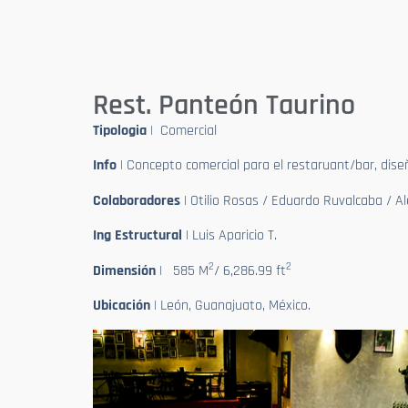
Rest. Panteón Taurino
Tipologia
| Comercial
Info
| Concepto comercial para el restaruant/bar, diseñ
Colaboradores
| Otilio Rosas / Eduardo Ruvalcaba / 
Ing Estructural
| Luis Aparicio T.
2
2
Dimensión
| 585 M
/ 6,286.99 ft
Ubicación
| León, Guanajuato, México.