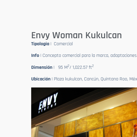
Envy Woman Kukulcan
Tipologia
| Comercial
Info
| Concepto comercial para la marca, adaptaciones fí
2
2
Dimensión
| 95 M
/ 1,022.57 ft
Ubicación
| Plaza kukulcan, Cancún, Quintana Roo, Méx