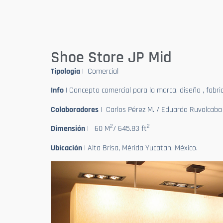
Shoe Store JP Mid
Tipologia
| Comercial
Info
| Concepto comercial para la marca, diseño , fabric
Colaboradores
| Carlos Pérez M. / Eduardo Ruvalcaba
2
2
Dimensión
| 60 M
/ 645.83 ft
Ubicación
| Alta Brisa, Mérida Yucatan, México.