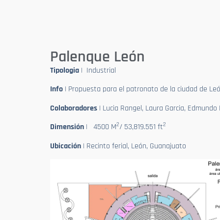
Palenque León
Tipologia
| Industrial
Info
| Propuesta para el patronato de la ciudad de León
Colaboradores
| Lucia Rangel, Laura Garcia, Edmundo
2
2
Dimensión
| 4500 M
/ 53,819.551 ft
Ubicación
| Recinto ferial, León, Guanajuato