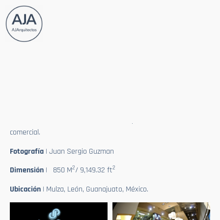
Shoe Store JP Mulza
Tipologia
| Comercial
Info
| Concepto comercial para la marca, diseño y supervisión de
la fabricación de mobiliario con las adaptaciones físicas al local
comercial.
Fotografía
| Juan Sergio Guzman
2
2
Dimensión
| 850 M
/ 9,149.32 ft
Ubicación
| Mulza, León, Guanajuato, México.