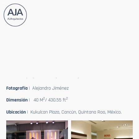
Hugo Boss Orange
Tipologia
| Comercial
Info
| Adaptación física de local comercial y montaje de
mobiliario proporcionado por la franquicia.
Fotografía
| Alejandro Jiménez
2
2
Dimensión
| 40 M
/ 430.55 ft
Ubicación
| Kukulcan Plaza, Cancún, Quintana Roo, México.