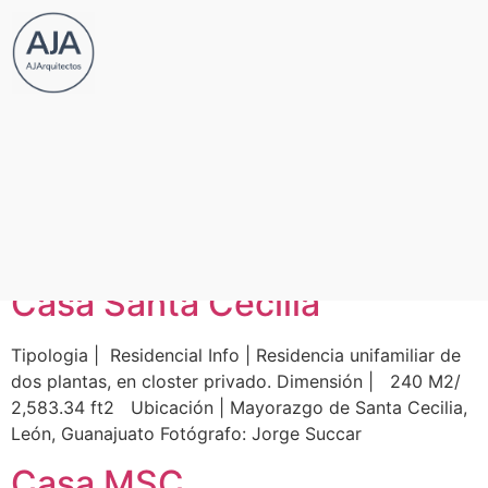
Categoría:
Residencial
Casa Porta Fontana
Tipologia | Residencial Info | Remodelación de casa
habitación. Dimensión | 305 M2 / 3,283 ft2 Ubicación
| Porta Fontana, León, Gto. Fotógrafo: Jorge Succar
Casa Santa Cecilia
Tipologia | Residencial Info | Residencia unifamiliar de
dos plantas, en closter privado. Dimensión | 240 M2/
2,583.34 ft2 Ubicación | Mayorazgo de Santa Cecilia,
León, Guanajuato Fotógrafo: Jorge Succar
Casa MSC